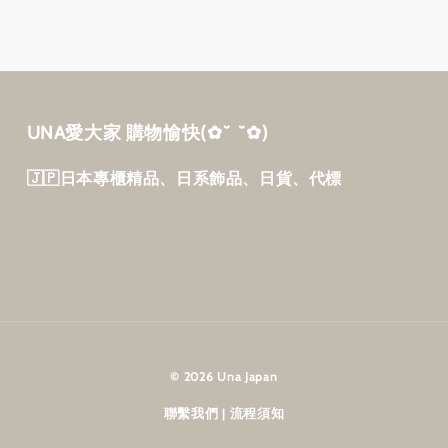
UNA愛大家 購物愉快‎(✿˘ ˘✿)
🇯🇵日本專櫃精品、日系飾品、日貨、代標
© 2026 Una Japan
聯繫我們
流程須知
|