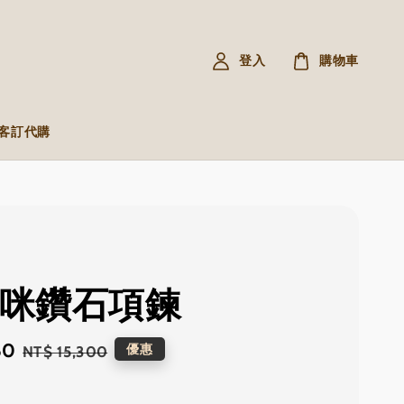
登入
購物車
R 客訂代購
 貓咪鑽石項鍊
80
Regular
優惠
NT$ 15,300
price