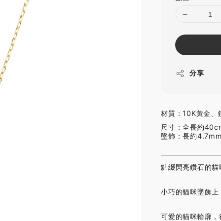
分享
材質：10K黃金、鑽石
尺寸：全長約40c
墜飾：長約4.7m
點綴閃亮鑽石的貓
小巧的貓咪墜飾上
可愛的貓咪輪廓，