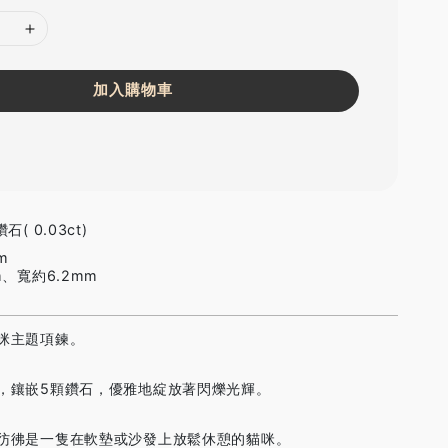
加入購物車
( 0.03ct)
m
m、寬約6.2mm
咪主題項鍊。
，鑲嵌5顆鑽石，優雅地綻放著閃爍光輝。
彷彿是一隻在軟墊或沙發上放鬆休憩的貓咪。