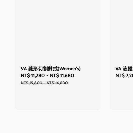
VA 菱形切割對戒(Women’s)
VA 液
Sale
NT$ 11,280
-
NT$ 11,680
Regular
Sale
NT$ 7,
price
price
price
NT$ 15,800
-
NT$ 16,600