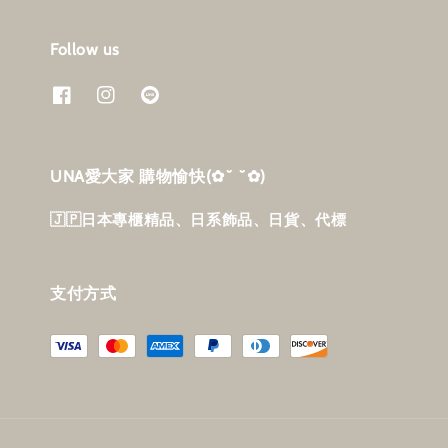
Follow us
UNA愛大家 購物愉快‎(✿˘ ˘✿)
🇯🇵日本專櫃精品、日系飾品、日貨、代標
支付方式