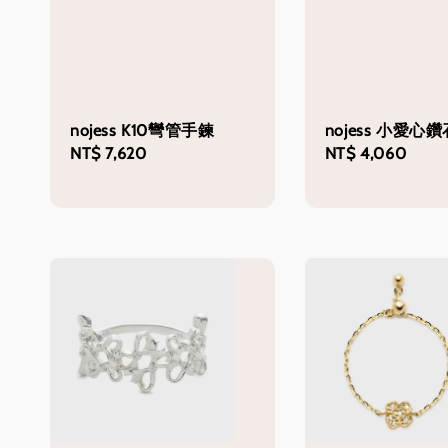
nojess K10彎管手鍊
nojess 小愛心
Regular
NT$ 7,620
Regular
NT$ 4,060
price
price