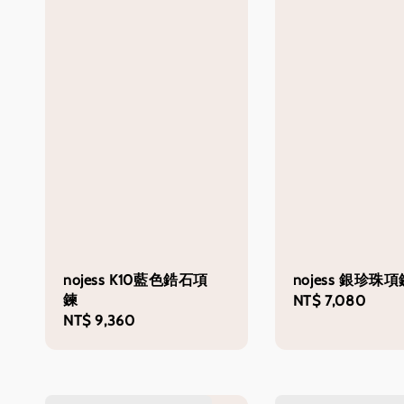
nojess K10藍色鋯石項
nojess 銀珍珠項
鍊
Regular
NT$ 7,080
Regular
NT$ 9,360
price
price