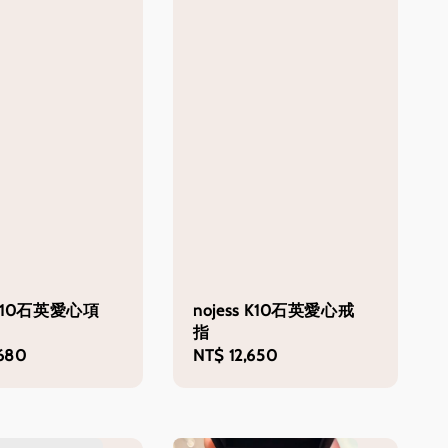
s K10石英愛心項
nojess K10石英愛心戒
指
680
Regular
NT$ 12,650
price