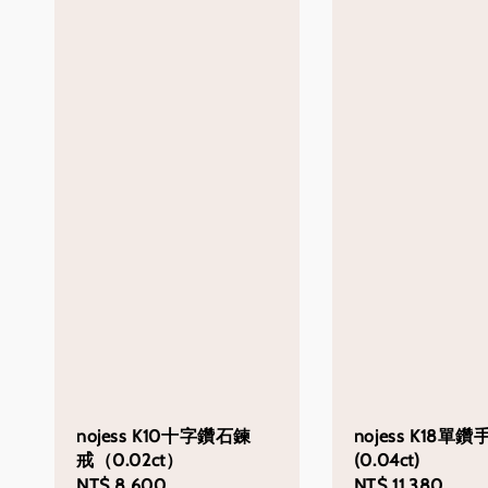
nojess K10十字鑽石鍊
nojess K18單鑽
戒（0.02ct）
(0.04ct)
Regular
NT$ 8,600
Regular
NT$ 11,380