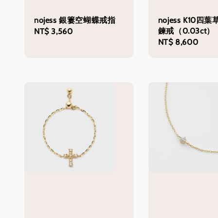
nojess 銀簍空蝴蝶戒指
nojess K10四
鍊戒（0.03ct）
Regular
NT$ 3,560
Regular
NT$ 8,600
price
price