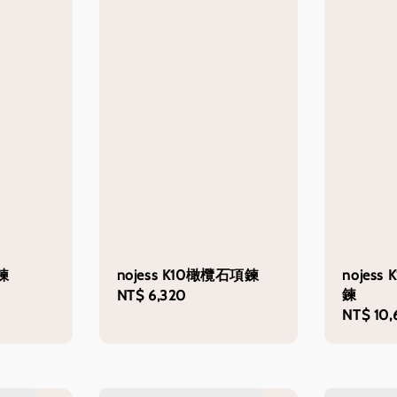
鍊
nojess K10橄欖石項鍊
nojes
鍊
Regular
NT$ 6,320
Regular
NT$ 10,
price
price