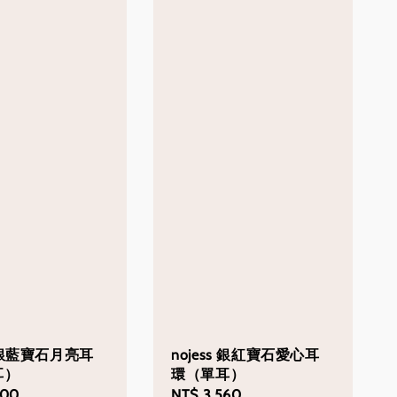
s 銀藍寶石月亮耳
nojess 銀紅寶石愛心耳
耳）
環（單耳）
000
Regular
NT$ 3,560