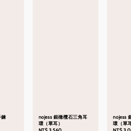
手鍊
nojess 銀橄欖石三角耳
nojes
環（單耳）
環（單
Regular
NT$ 3,560
Regular
NT$ 3,