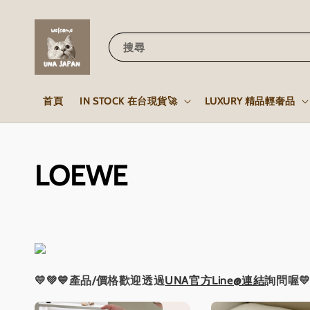
搜尋
首頁
IN STOCK 在台現貨🚀
LUXURY 精品輕奢品
LOEWE
💛💚💙產品/價格歡迎透過
UNA官方Line@連結
詢問喔💛