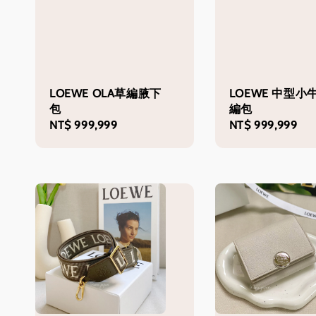
LOEWE OLA草編腋下
LOEWE 中型小
包
編包
Regular
NT$ 999,999
Regular
NT$ 999,999
price
price