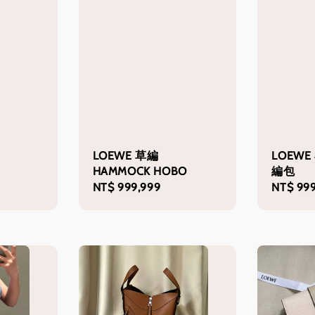
LOEWE 草編
LOEW
HAMMOCK HOBO
編包
Regular
NT$ 999,999
Regular
NT$ 999
price
price