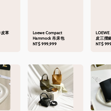
牛皮草
Loewe Compact
LOEW
Hammock 吊床包
皮三摺
Regular
NT$ 999,999
Regular
NT$ 999
price
price