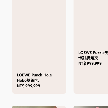
LOEWE Puzzl
卡對折短夾
Regular
NT$ 999,999
price
LOEWE Punch Hole
Hobo草編包
Regular
NT$ 999,999
price