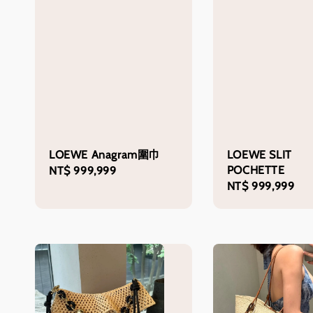
LOEWE Anagram圍巾
LOEWE SLIT
POCHETTE
Regular
NT$ 999,999
Regular
NT$ 999,999
price
price