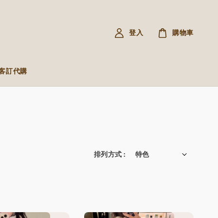
登入
購物車
R 客訂代購
排列方式 :