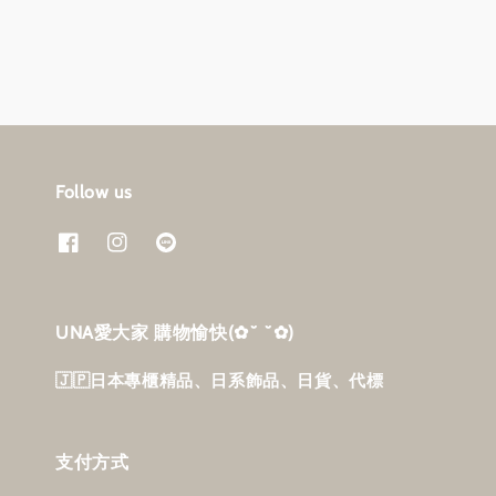
Follow us
UNA愛大家 購物愉快‎(✿˘ ˘✿)
🇯🇵日本專櫃精品、日系飾品、日貨、代標
支付方式