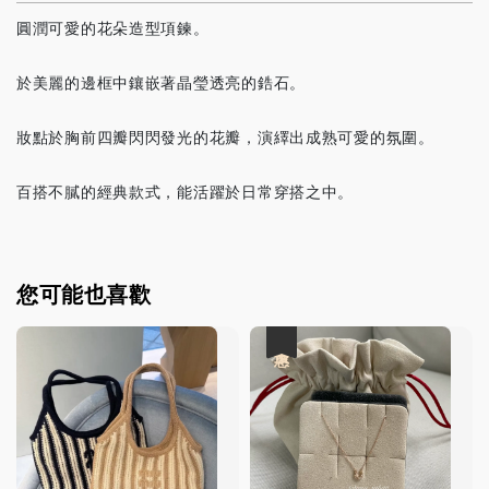
圓潤可愛的花朵造型項鍊。
於美麗的邊框中鑲嵌著晶瑩透亮的鋯石。
妝點於胸前四瓣閃閃發光的花瓣，演繹出成熟可愛的氛圍。
百搭不膩的經典款式，能活躍於日常穿搭之中。
您可能也喜歡
優惠