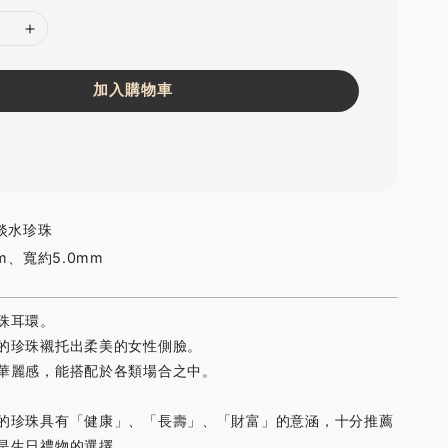
加入購物車
淡水珍珠
m、寬約5.0mm
珠耳環。
的珍珠襯托出柔美的女性側臉。
華麗感，能搭配於各類場合之中。
的珍珠具有「健康」、「長壽」、「財富」的意涵，十分推薦
是生日禮物的選擇。