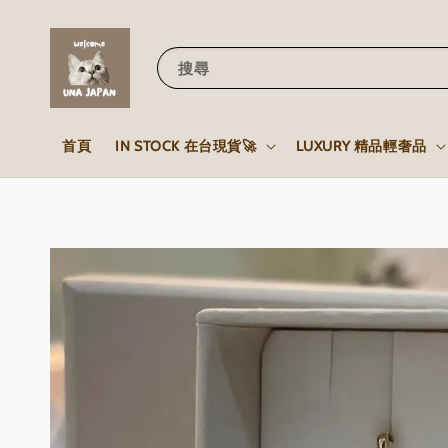
搜尋
首頁
IN STOCK 在台現貨🚀
LUXURY 精品輕奢品