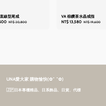
鑽直線型尾戒
VA 棕鑽茶水晶戒指
,500
Regular
Sale
NT$ 13,580
Regular
NT$ 20,800
NT$ 19,600
price
price
price
UNA愛大家 購物愉快‎(✿˘ ˘✿)
🇯🇵日本專櫃精品、日系飾品、日貨、代標