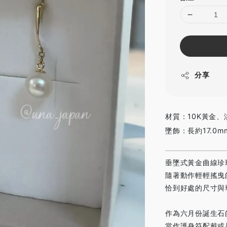
分享
材質：10K黃金、
墜飾：長約17.0m
垂墜式黃金曲線珍
隨著動作輕輕搖曳
恰到好處的尺寸與
作為六月份誕生石
當作護身符配戴或