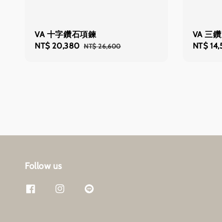
VA 十字鑽石項鍊
VA 三
Sale
NT$ 20,380
Regular
Sale
NT$ 14
NT$ 26,600
price
price
price
Follow us