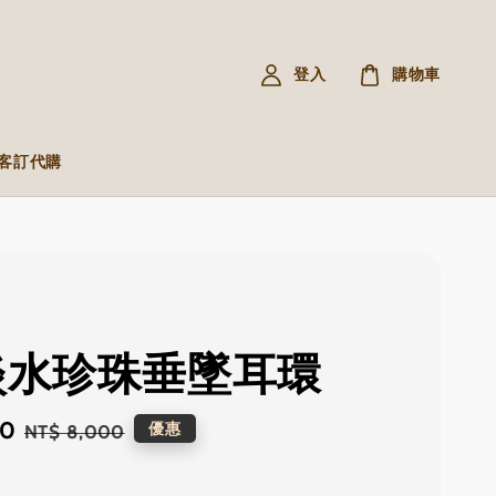
登入
購物車
R 客訂代購
 淡水珍珠垂墜耳環
80
Regular
優惠
NT$ 8,000
price