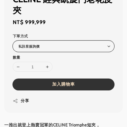
夾
Regular
NT$ 999,999
price
下單方式
數量
加入購物車
分享
一推出就登上熱賣冠軍的CELINE Triomphe短夾，