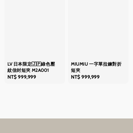
LV 日本限定🇯🇵綠色壓
MIUMIU 一字單拉鍊對折
紋信封短夾 M2A001
短夾
Regular
NT$ 999,999
Regular
NT$ 999,999
price
price