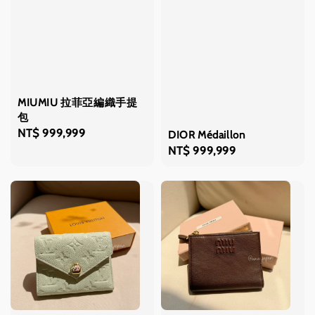
MIUMIU 拉菲亞編織手提
包
Regular
NT$ 999,999
DIOR Médaillon
price
Regular
NT$ 999,999
price