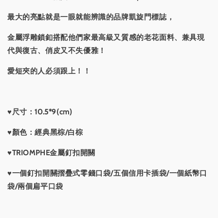
最大的亮點就是一眼就能辨識的品牌凱旋門標誌，
金屬浮雕鎖釦搭配他們家最高級又質感的老花面料、兼具現
代與復古、俏皮又不失優雅！
愛短夾的人必須跟上！！
♥尺寸：10.5*9(cm)
♥顏色：經典黑棕/白棕
♥TRIOMPHE金屬釘扣開關
♥一個釘扣開關摺疊式零錢口袋/五個信用卡插袋/一個紙幣口
袋/兩個扁平口袋