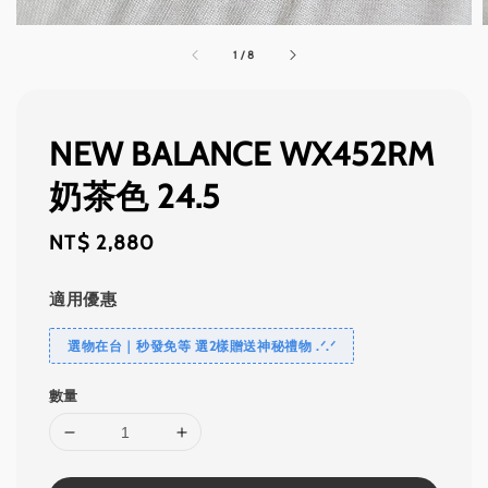
1
/
8
NEW BALANCE WX452RM
奶茶色 24.5
Regular
NT$ 2,880
price
適用優惠
選物在台｜秒發免等 選2樣贈送神秘禮物 .ᐟ‪‪.ᐟ
數量