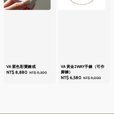
VA 紫色彩寶鍊戒
VA 黃金2WAY手鍊（可作
腳鍊）
Sale
NT$ 8,880
Regular
NT$ 11,300
Sale
NT$ 6,580
Regular
NT$ 9,000
price
price
price
price