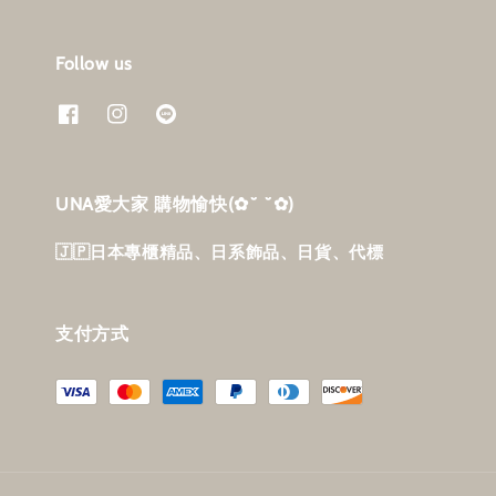
Follow us
UNA愛大家 購物愉快‎(✿˘ ˘✿)
🇯🇵日本專櫃精品、日系飾品、日貨、代標
支付方式