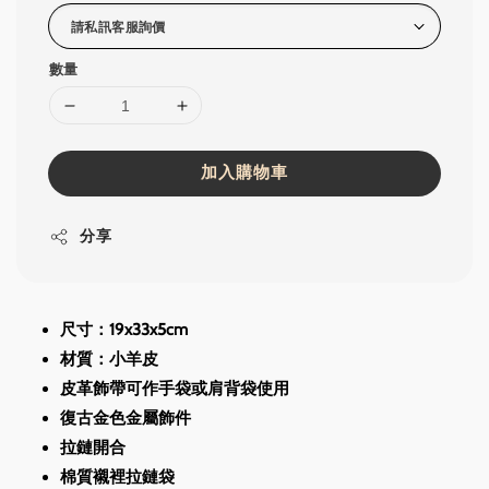
數量
加入購物車
分享
尺寸：19x33x5cm
材質：小羊皮
皮革飾帶可作手袋或肩背袋使用
復古金色金屬飾件
拉鏈開合
棉質襯裡拉鏈袋