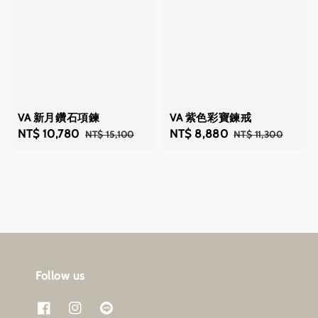
VA 新月鑽石項鍊
VA 紫色彩寶鍊戒
Sale
NT$ 10,780
Regular
Sale
NT$ 8,880
Regular
NT$ 15,100
NT$ 11,300
price
price
price
price
Follow us