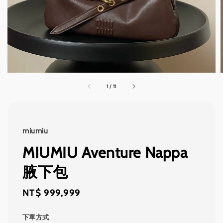
1
/
11
miumiu
MIUMIU Aventure Nappa
腋下包
Regular
NT$ 999,999
price
下單方式