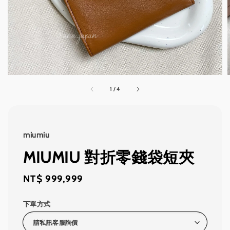
1
/
4
miumiu
MIUMIU 對折零錢袋短夾
Regular
NT$ 999,999
price
下單方式