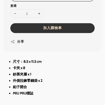
數量
加入購物車
分享
尺寸：8.5 x 11.5 cm
卡夾 x 8 
鈔票夾層 x 1
外側拉鍊零錢袋 x 2
釦子開合
MIU MIU標誌