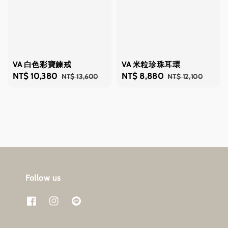
VA 白色彩寶鍊戒
VA 米粒珍珠耳環
Sale
NT$ 10,380
Regular
Sale
NT$ 8,880
Regular
NT$ 13,600
NT$ 12,100
price
price
price
price
Follow us