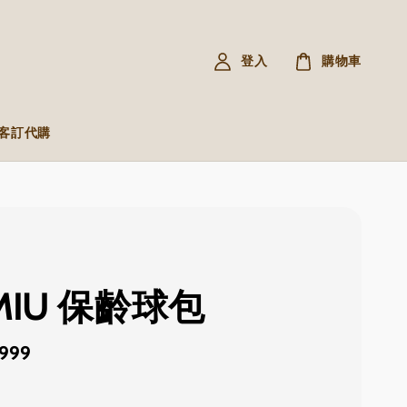
登入
購物車
R 客訂代購
MIU 保齡球包
,999