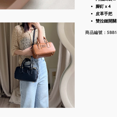
腳釘 x 4
皮革手把
雙拉鏈開關
商品編號：5BB14