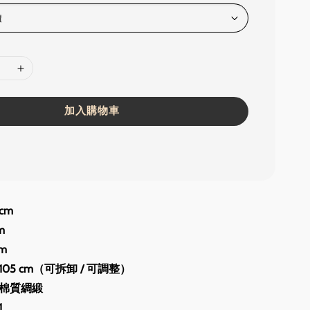
加入購物車
cm
m
m
05 cm（可拆卸 / 可調整）
棉質綢緞
1