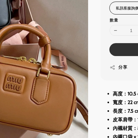
數量
分享
高度：10.5 
寬度：22 c
長度：7.5 c
皮革肩帶：1
內襯材質：
內襯口袋 x 