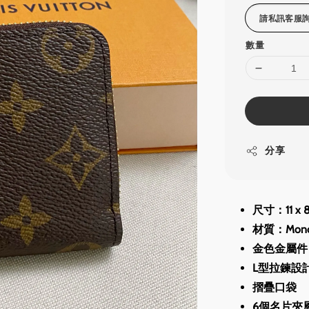
數量
分享
尺寸：11 x 8.
材質：Mon
金色金屬件
L型拉鍊設
摺疊口袋
6個名片夾