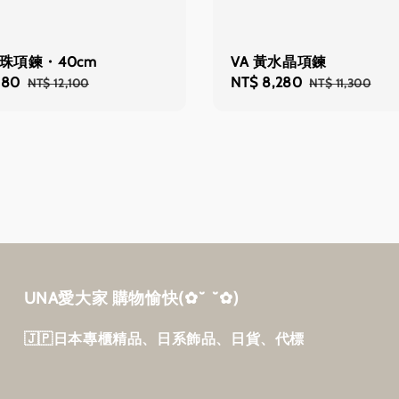
割珠項鍊・40cm
VA 黃水晶項鍊
880
Regular
Sale
NT$ 8,280
Regular
NT$ 12,100
NT$ 11,300
price
price
price
UNA愛大家 購物愉快‎(✿˘ ˘✿)
🇯🇵日本專櫃精品、日系飾品、日貨、代標