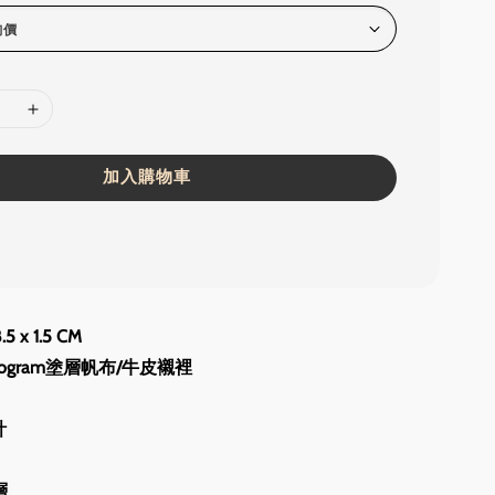
加入購物車
5 x 1.5 CM
ogram塗層帆布/牛皮襯裡
計
層