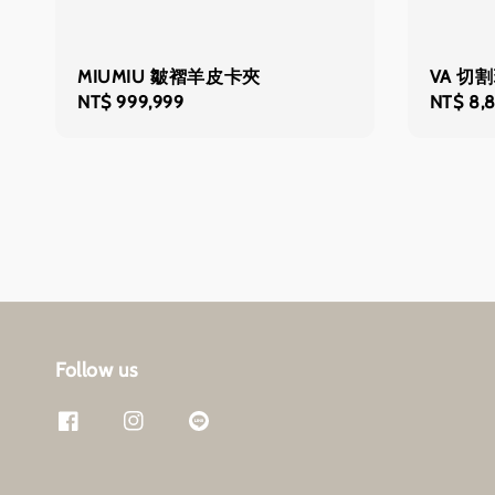
MIUMIU 皺褶羊皮卡夾
VA 切
Regular
NT$ 999,999
Sale
NT$ 8,
price
price
Follow us