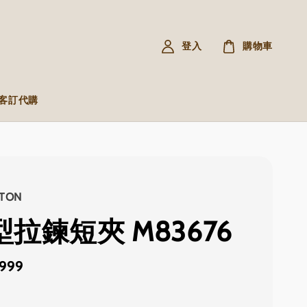
登入
購物車
R 客訂代購
TTON
L型拉鍊短夾 M83676
,999