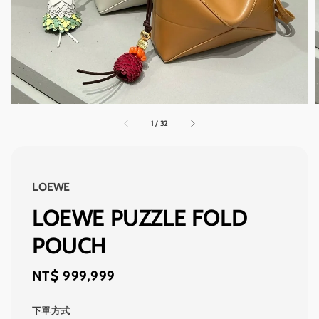
1
/
32
LOEWE
LOEWE PUZZLE FOLD
POUCH
Regular
NT$ 999,999
price
下單方式