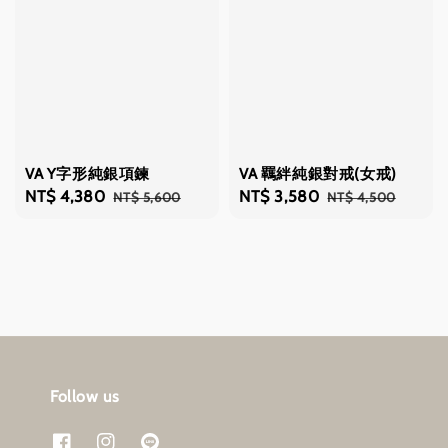
VA Y字形純銀項鍊
VA 羈絆純銀對戒(女戒)
Sale
NT$ 4,380
Regular
Sale
NT$ 3,580
Regular
NT$ 5,600
NT$ 4,500
price
price
price
price
Follow us