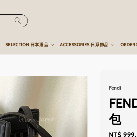
SELECTION 日本選品
ACCESSORIES 日系飾品
ORDE
Fendi
FEN
包
Regular
NT$ 999