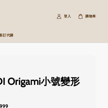
登入
購物車
R 客訂代購
DI Origami小號變形
,999