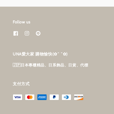
Follow us
UNA愛大家 購物愉快‎(✿˘ ˘✿)
🇯🇵日本專櫃精品、日系飾品、日貨、代標
支付方式