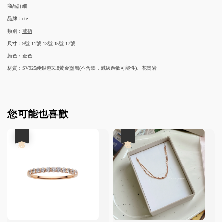
商品詳細
品牌：ete
類別：
戒指
尺寸：
9號 11號 13號 15號 17號
顏色：金色
材質：SV925純銀包K18黃金塗層(不含鎳，減緩過敏可能性)、花崗岩
您可能也喜歡
優惠
優惠