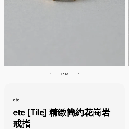
1
/
10
ete
ete [Tile] 精緻簡約花崗岩
戒指