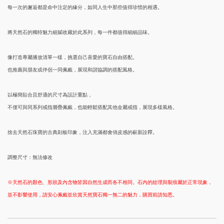
每一次的邂逅都是命中注定的緣分，如同人生中那些值得珍惜的相遇。
將天然石的獨特魅力細膩收藏於此系列，每一件都值得細細品味。
像打造專屬播放清單一樣，挑選自己喜愛的寶石自由搭配。
也推薦與朋友或伴侶一同佩戴，展現和諧協調的搭配風格。
以極簡貼合且舒適的尺寸為設計重點，
不僅可與同系列戒指層疊佩戴，也能輕鬆搭配其他金屬戒指，展現多樣風格。
捨去天然石珠寶的古典刻板印象，注入充滿都會俏皮感的嶄新詮釋。
調整尺寸：無法修改
※天然石的顏色、形狀及內含物皆因自然生成而各不相同。石內的紋理與裂痕屬於正常現象，
並不影響使用，請安心佩戴並欣賞天然寶石獨一無二的魅力，購買前請知悉。