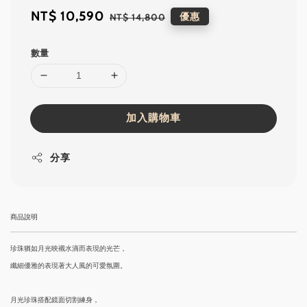
Sale
NT$ 10,590
Regular
優惠
NT$ 14,800
price
price
數量
加入購物車
分享
商品說明
珍珠猶如月光映襯水滴而表現的光芒，
纖細優雅的表現著大人風的可愛氛圍。
月光珍珠搭配鏡面切割練身，