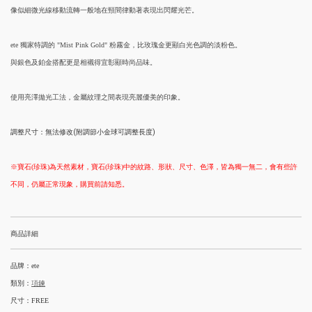
像似細微光線移動流轉一般地在頸間律動著表現出閃耀光芒。
ete 獨家特調的 "Mist Pink Gold" 粉霧金，比玫瑰金更顯白光色調的淡粉色。
與銀色及鉑金搭配更是相襯得宜彰顯時尚品味。
使用亮澤拋光工法，金屬紋理之間表現亮麗優美的印象。
調整尺寸：無法修改(附調節小金球可調整長度)
※寶石(珍珠)為天然素材，寶石(珍珠)中的紋路、形狀、尺寸、色澤，皆為獨一無二，會有些許
不同，仍屬正常現象，購買前請知悉。
商品詳細
品牌：ete
類別：
項鍊
尺寸：FREE