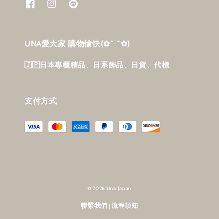
UNA愛大家 購物愉快‎(✿˘ ˘✿)
🇯🇵日本專櫃精品、日系飾品、日貨、代標
支付方式
© 2026 Una Japan
聯繫我們
流程須知
|