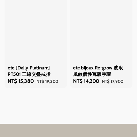
ete [Daily Platinum]
ete bijoux Re-grow 波浪
PT501 三線交疊戒指
風紋個性寬版手環
Sale
NT$ 15,380
Regular
Sale
NT$ 14,200
Regular
NT$ 19,300
NT$ 17,900
price
price
price
price