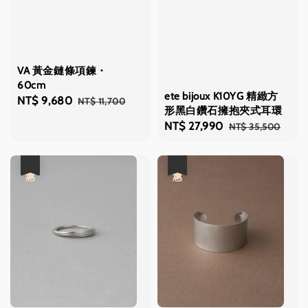
VA 黃金鏈條項鍊・
60cm
ete bijoux K10YG 精緻方
Sale
NT$ 9,680
Regular
NT$ 11,700
形黑白鑽石擁抱夾式耳環
price
price
Sale
NT$ 27,990
Regular
NT$ 35,500
price
price
優惠
優惠