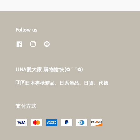
Follow us
UNA愛大家 購物愉快‎(✿˘ ˘✿)
🇯🇵日本專櫃精品、日系飾品、日貨、代標
支付方式