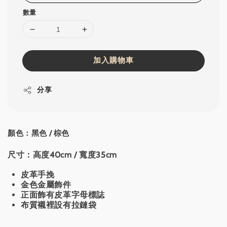
數量
加入購物車
分享
顏色：黑色 / 棕色
尺寸：高度40cm / 寬度35cm
皮革手挽
金色金屬飾件
正面飾有皮革字母標誌
布質襯裡設有拉鏈袋