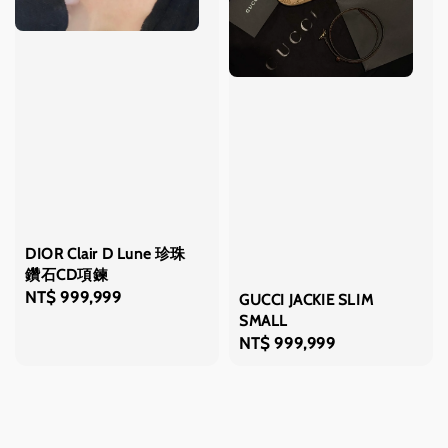
DIOR Clair D Lune 珍珠
鑽石CD項鍊
Regular
NT$ 999,999
GUCCI JACKIE SLIM
price
SMALL
Regular
NT$ 999,999
price