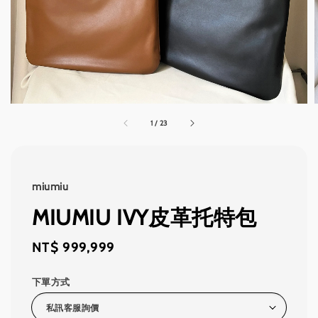
1
/
23
miumiu
MIUMIU IVY皮革托特包
Regular
NT$ 999,999
price
下單方式