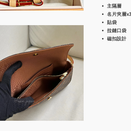
主隔層
名片夾層x
貼袋
拉鏈口袋
磁扣設計