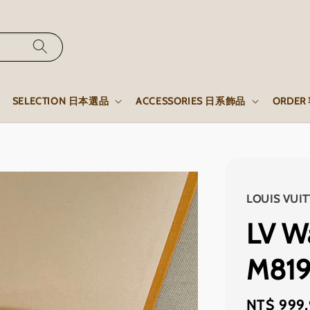
SELECTION 日本選品
ACCESSORIES 日系飾品
ORDE
LOUIS VUI
LV Wa
M819
Regular
NT$ 999