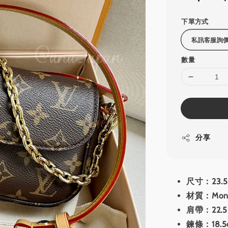
price
下單方式
數量
分享
尺寸：23.5 x
材質：Mo
肩帶：22.
鍊條：18.