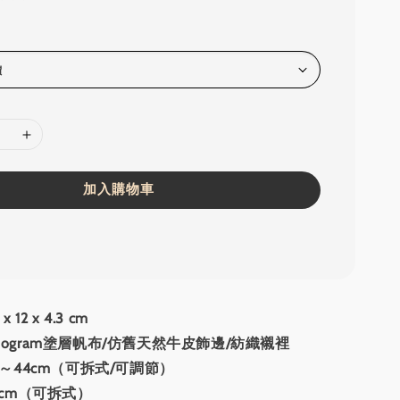
加入購物車
 12 x 4.3 cm
nogram塗層帆布/仿舊天然牛皮飾邊/紡織襯裡
5～44cm（可拆式/可調節）
5cm（可拆式）