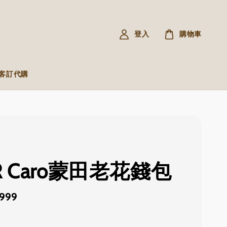
登入
購物車
R 客訂代購
R Caro蒙田老花錢包
,999