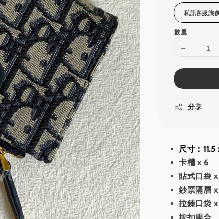
數量
分享
尺寸：11.5 
卡槽 x 6
貼式口袋 x
鈔票隔層 x 
拉鍊口袋 x 
按扣開合