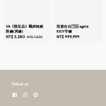
VA《限定品》羈絆純銀
現貨在台🇹🇼 agete
對鍊(男鍊)
K10Y字鍊
Sale
NT$ 5,380
Regular
Regular
NT$ 999,999
NT$ 7,500
price
price
price
Follow us