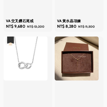
VA 交叉鑽石尾戒
VA 黃水晶項鍊
Sale
NT$ 9,680
Regular
Sale
NT$ 8,280
Regular
NT$ 13,200
NT$ 11,300
price
price
price
price
優惠