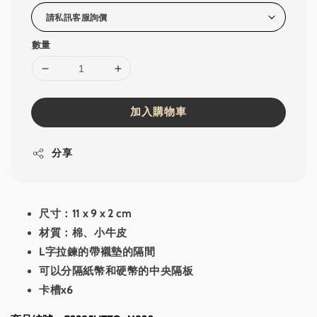
數量
加入購物車
分享
尺寸：11 x 9 x 2 cm
材質：棉、小牛皮
L字拉鍊的帶襯墊的隔間
可以分隔紙幣和硬幣的中央隔板
卡槽x6