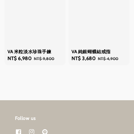
VA 米粒淡水珍珠手鍊
VA 純銀蝴蝶結戒指
Sale
NT$ 6,980
Regular
Sale
NT$ 3,680
Regular
NT$ 9,800
NT$ 4,900
price
price
price
price
Follow us