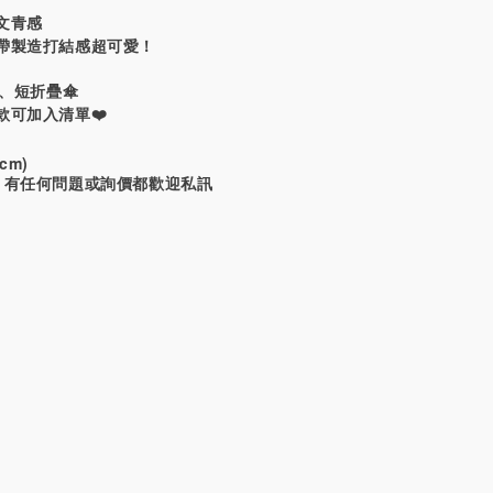
文青感
帶製造打結感超可愛！
夾、短折疊傘
款可加入清單❤️
cm)
！有任何問題或詢價都歡迎私訊