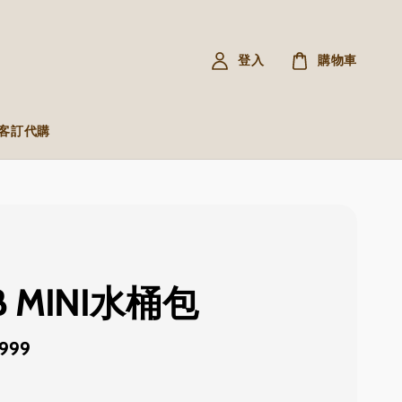
登入
購物車
R 客訂代購
B MINI水桶包
,999