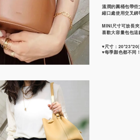
溫潤的圓桶包帶些
縮口處使用交叉綁
MINI尺寸可放長
喜歡大容量包包這
♥️尺寸：20*23*20(
♥️
每季顏色都不同