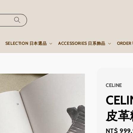
SELECTION 日本選品
ACCESSORIES 日系飾品
ORDE
CELINE
CEL
皮革
Regular
NT$ 999