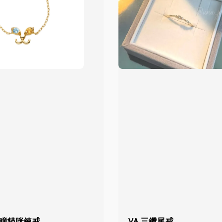
色瞳貓咪鍊戒
VA 三鑽尾戒