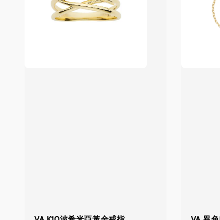
VA K10波希米亞黃金戒指
VA 異