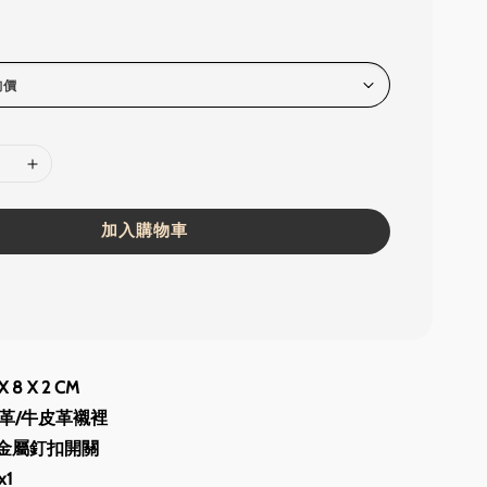
加入購物車
 8 X 2 CM
革/牛皮革襯裡
HE金屬釘扣開關
1