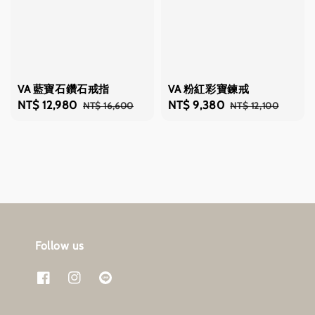
VA 藍寶石鑽石戒指
VA 粉紅彩寶鍊戒
Sale
NT$ 12,980
Regular
Sale
NT$ 9,380
Regular
NT$ 16,600
NT$ 12,100
price
price
price
price
Follow us