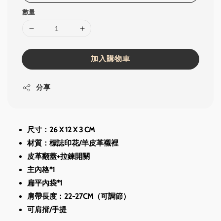
數量
加入購物車
分享
尺寸：26 X 12 X 3 CM
材質：標誌印花/羊皮革襯裡
皮革翻蓋+拉鍊開關
主內格*1
扁平內袋*1
肩帶長度：22-27CM（可調節）
可肩揹/手提