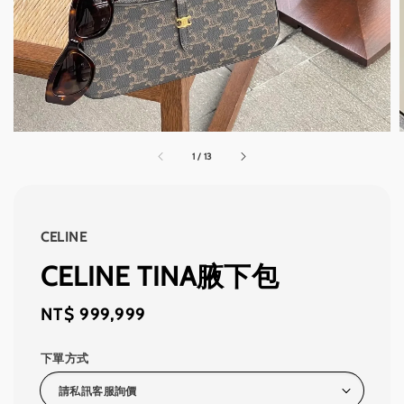
1
/
13
CELINE
CELINE TINA腋下包
Regular
NT$ 999,999
price
下單方式