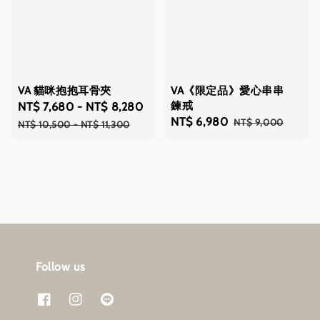
VA 貓咪抱抱耳骨夾
VA《限定品》愛心串串
鍊戒
Sale
NT$ 7,680
-
NT$ 8,280
Regular
Sale
NT$ 6,980
Regular
NT$ 9,000
price
price
NT$ 10,500
-
NT$ 11,300
price
price
Follow us