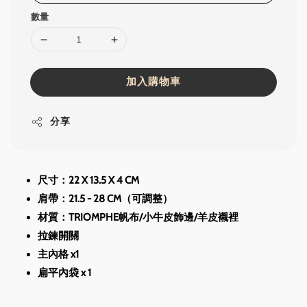
數量
加入購物車
分享
尺寸：22 X 13.5 X 4 CM
肩帶：21.5 - 28 CM（可調整）
材質：TRIOMPHE帆布/小牛皮飾邊/羊皮襯裡
拉鍊開關
主內格 x1
扁平內袋 x 1