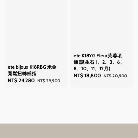
ete K18YG Fleur芙蓉項
鍊(誕生石 1、2、3、6、
ete bijoux K18RBG 米金
8、10、11、12月)
寬鬆扭轉戒指
Sale
NT$ 18,800
Regular
NT$ 20,900
Sale
NT$ 24,280
Regular
NT$ 29,900
price
price
price
price