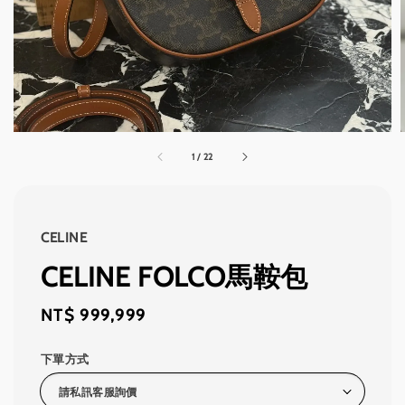
1
/
22
CELINE
CELINE FOLCO馬鞍包
Regular
NT$ 999,999
price
下單方式