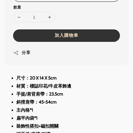
數量
加入購物車
分享
尺寸：20 X 14 X 5cm
材質：標誌印花/牛皮革飾邊
手提/肩背肩帶：23.5cm
斜揹肩帶：45-54cm
主內格*1
扁平內袋*1
裝飾性搭扣+磁扣開關