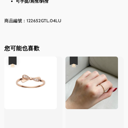
可手提/肩揹/斜揹
商品編號：122652GTL.04LU
您可能也喜歡
優惠
優惠