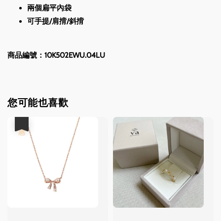
兩個扁平內袋
可手提/肩揹/斜揹
商品編號：10K502EWU.04LU
您可能也喜歡
優惠