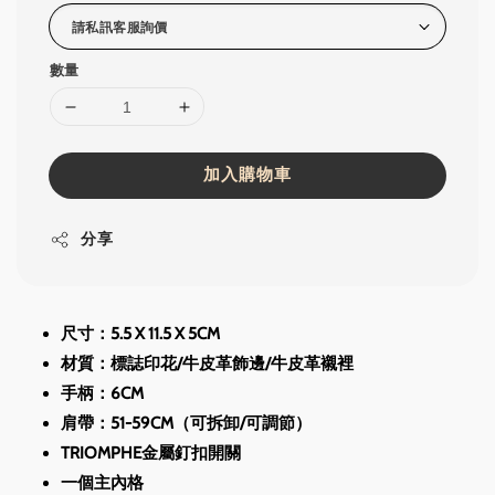
數量
加入購物車
分享
尺寸：5.5 X 11.5 X 5CM
材質：標誌印花/牛皮革飾邊/牛皮革襯裡
手柄：6CM
肩帶：51-59CM（可拆卸/可調節）
TRIOMPHE金屬釘扣開關
一個主內格