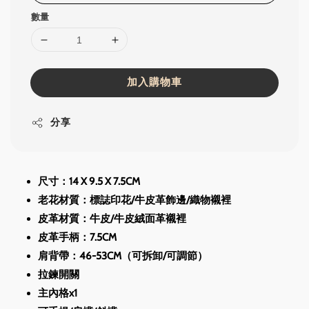
數量
加入購物車
分享
尺寸：14 X 9.5 X 7.5CM
老花材質：標誌印花/牛皮革飾邊/織物襯裡
皮革材質：牛皮/牛皮絨面革襯裡
皮革手柄：7.5CM
肩背帶：46-53CM（可拆卸/可調節）
拉鍊開關
主內格x1