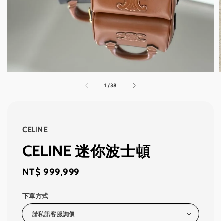
1
/
38
CELINE
CELINE 迷你波士頓
Regular
NT$ 999,999
price
下單方式