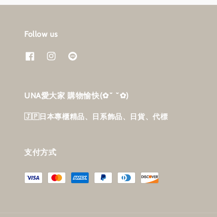
Follow us
UNA愛大家 購物愉快‎(✿˘ ˘✿)
🇯🇵日本專櫃精品、日系飾品、日貨、代標
支付方式