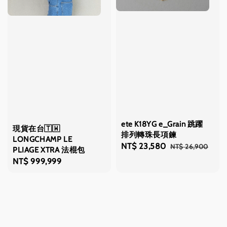
ete K18YG e_Grain 跳躍
現貨在台🇹🇼
排列轉珠長項鍊
LONGCHAMP LE
Sale
NT$ 23,580
Regular
NT$ 26,900
PLIAGE XTRA 法棍包
price
price
Regular
NT$ 999,999
price