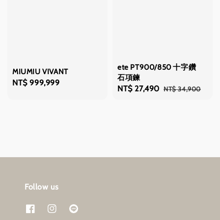
ete PT900/850 十字鑽
MIUMIU VIVANT
石項鍊
Regular
NT$ 999,999
Sale
NT$ 27,490
Regular
NT$ 34,900
price
price
price
Follow us