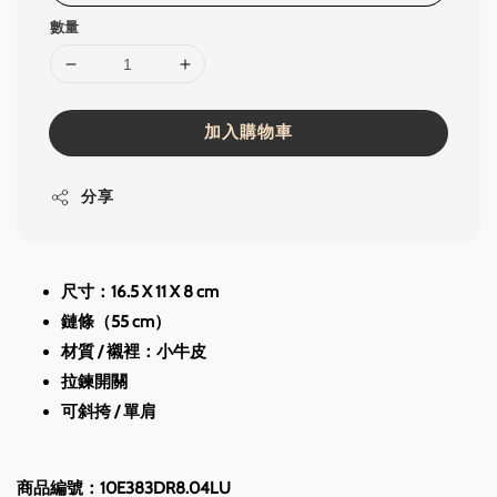
數量
加入購物車
分享
尺寸：16.5 X 11 X 8 cm
鏈條（55 cm）
材質 / 襯裡：小牛皮
拉鍊開關
可斜挎 / 單肩
商品編號：10E383DR8.04LU