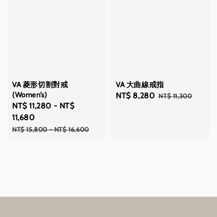
VA 菱形切割對戒
VA 大曲線戒指
(Women’s)
Sale
NT$ 8,280
Regular
NT$ 11,300
Sale
NT$ 11,280
-
NT$
price
price
price
11,680
Regular
NT$ 15,800
-
NT$ 16,600
price