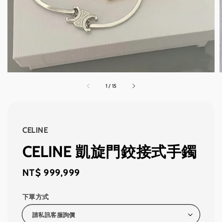
1
/
15
CELINE
CELINE 凱旋門鉸接式手鐲
Regular
NT$ 999,999
price
下單方式