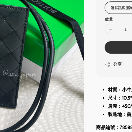
數量
分享
材質：小牛
尺寸：10.5*
肩帶：45C
製造地：義
商品編號
：
7859