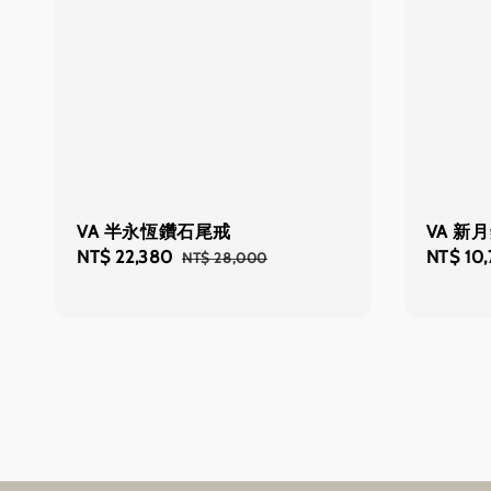
VA 半永恆鑽石尾戒
VA 新
Sale
NT$ 22,380
Regular
Sale
NT$ 10
NT$ 28,000
price
price
price