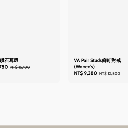
月鑽石耳環
VA Pair Studs鉚釘對戒
(Wonen’s)
,780
Regular
NT$ 15,100
Sale
NT$ 9,380
Regular
price
NT$ 12,800
price
price