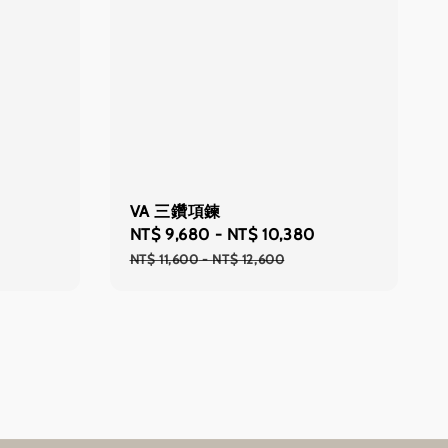
VA 三鑽項鍊
Sale
NT$ 9,680
-
NT$ 10,380
Regular
price
price
NT$ 11,600
-
NT$ 12,600