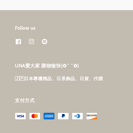
Follow us
UNA愛大家 購物愉快‎(✿˘ ˘✿)
🇯🇵日本專櫃精品、日系飾品、日貨、代標
支付方式