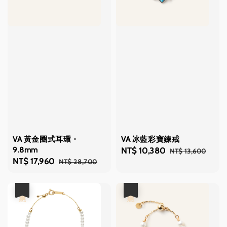
VA 黃金圈式耳環・
VA 冰藍彩寶鍊戒
9.8mm
Sale
NT$ 10,380
Regular
NT$ 13,600
Sale
NT$ 17,960
Regular
NT$ 28,700
price
price
price
price
優惠
優惠