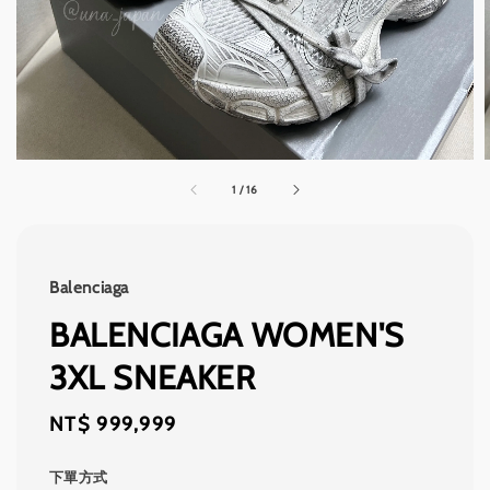
1
/
16
Balenciaga
BALENCIAGA WOMEN'S
3XL SNEAKER
Regular
NT$ 999,999
price
下單方式