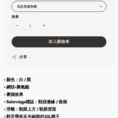
數量
加入購物車
分享
• 
顏色：白 / 黑
• 網狀+聚氨酯
• 磨損效果
• Balenciaga標誌：鞋頭邊緣 / 後側
• 浮雕：鞋跟上方 / 鞋跟背面
• 鞋舌帶有反光細節的3XL牌子