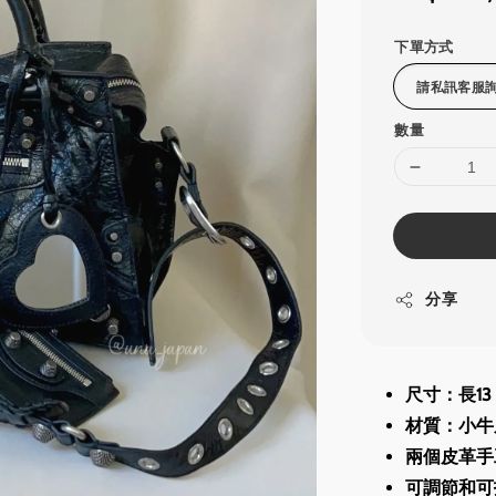
price
下單方式
數量
分享
尺寸：長13 x
材質：小牛
兩個皮革手
可調節和可