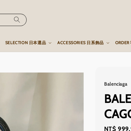
SELECTION 日本選品
ACCESSORIES 日系飾品
ORDE
Balenciaga
BAL
CAG
Regular
NT$ 999