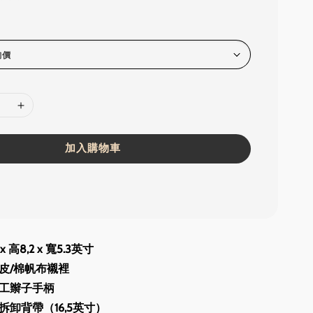
加入購物車
 高8,2 x 寬5.3英寸
皮/棉帆布襯裡
工辮子手柄
拆卸背帶（16,5英寸）