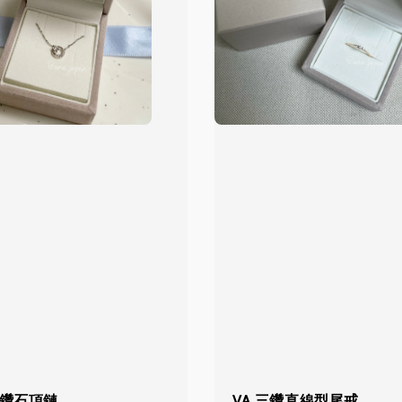
亮鑽石項鏈
VA 三鑽直線型尾戒