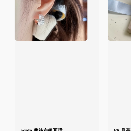
agete 蕾絲布銀耳環
VA 月