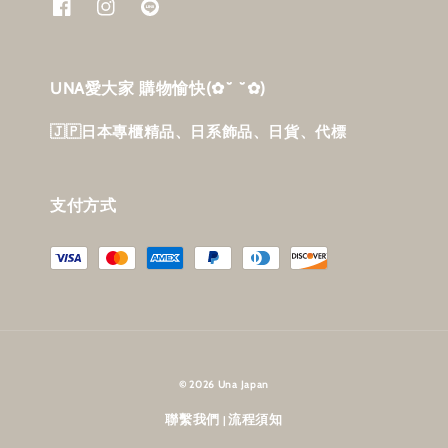
UNA愛大家 購物愉快‎(✿˘ ˘✿)
🇯🇵日本專櫃精品、日系飾品、日貨、代標
支付方式
© 2026 Una Japan
聯繫我們
流程須知
|