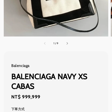
1
/
9
Balenciaga
BALENCIAGA NAVY XS
CABAS
Regular
NT$ 999,999
price
下單方式