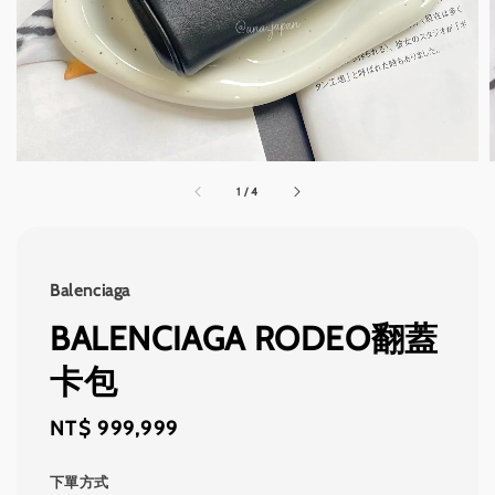
1
/
4
Balenciaga
BALENCIAGA RODEO翻蓋
卡包
Regular
NT$ 999,999
price
下單方式