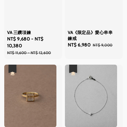
VA 三鑽項鍊
VA《限定品》愛心串串
鍊戒
Sale
NT$ 9,680
-
NT$
Sale
NT$ 6,980
Regular
NT$ 9,000
price
10,380
price
price
Regular
NT$ 11,600
-
NT$ 12,600
price
優惠
優惠