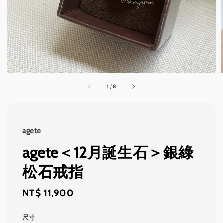
1
/
8
agete
agete＜12月誕生石＞銀綠
松石戒指
Regular
NT$ 11,900
price
尺寸