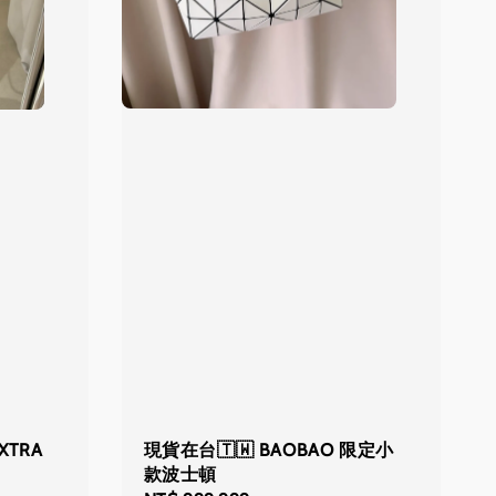
現貨在台🇹🇼 BAOBAO 限定小
 XTRA
款波士頓