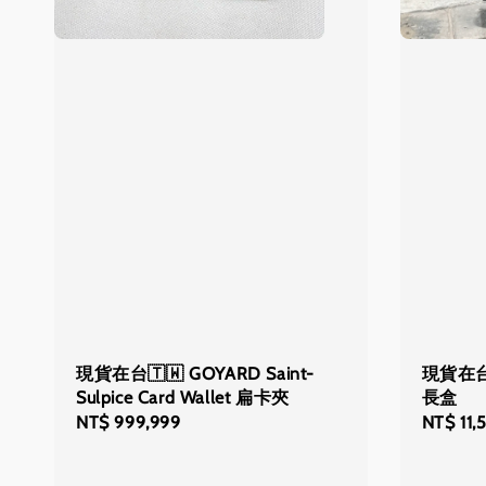
現貨在台🇹🇼 GOYARD Saint-
現貨在台
Sulpice Card Wallet 扁卡夾
長盒
Regular
NT$ 999,999
Regular
NT$ 11,
price
price