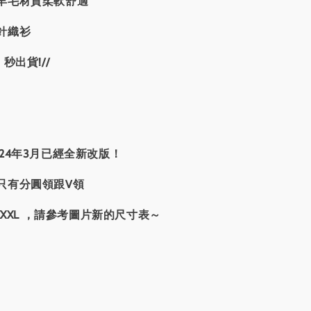
羊毛材質柔軟舒適
針織衫
秒出貨!//
24年3月已經全新改版！
只有分圓領跟V領
~XXXL ，請參考圖片新的尺寸表～