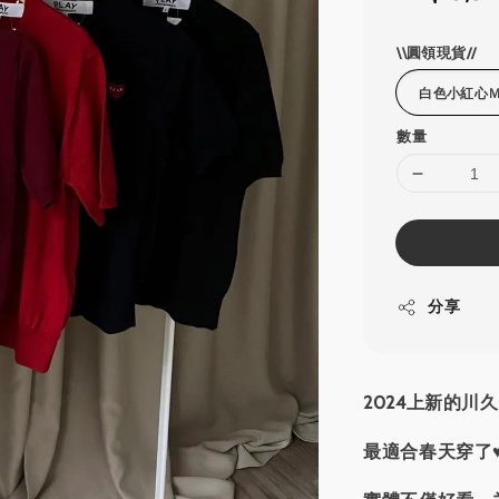
price
\\圓領現貨//
數量
分享
2024上新的川
最適合春天穿了