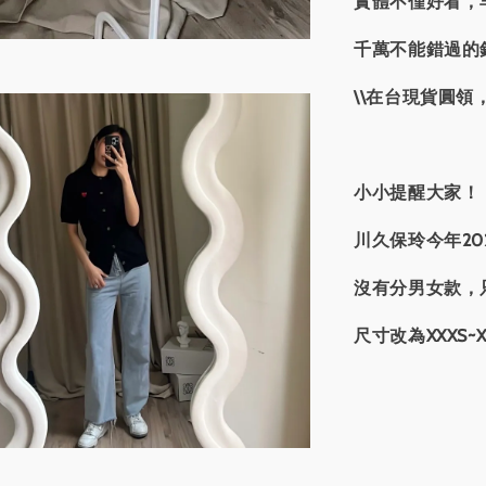
實體不僅好看，
千萬不能錯過的
\\在台現貨圓領，
小小提醒大家！
川久保玲今年20
沒有分男女款，
尺寸改為XXXS