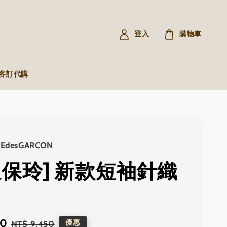
登入
購物車
R 客訂代購
MEdesGARCON
久保玲] 新款短袖針織
90
Regular
優惠
NT$ 9,450