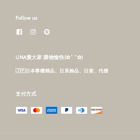
Follow us
UNA愛大家 購物愉快‎(✿˘ ˘✿)
🇯🇵日本專櫃精品、日系飾品、日貨、代標
支付方式