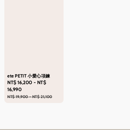
ete PETIT 小愛心項鍊
Sale
NT$ 16,200
-
NT$
price
16,990
Regular
NT$ 19,900
-
NT$ 21,100
price