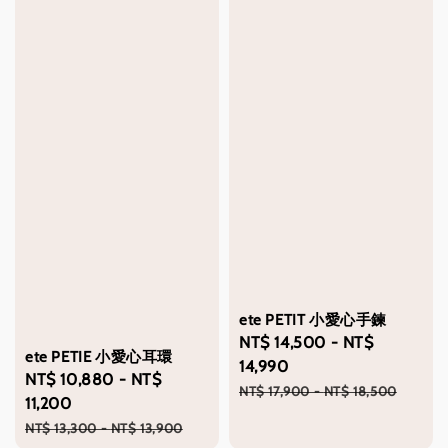
ete PETIT 小愛心手鍊
Sale
NT$ 14,500
-
NT$
ete PETIE 小愛心耳環
price
14,990
Sale
NT$ 10,880
-
NT$
Regular
NT$ 17,900
-
NT$ 18,500
price
11,200
price
Regular
NT$ 13,300
-
NT$ 13,900