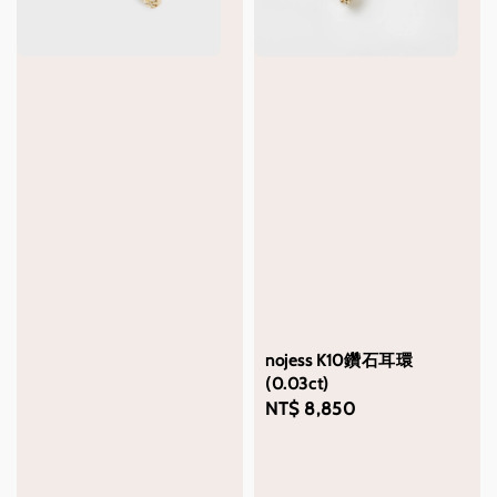
nojess K10鑽石耳環
(0.03ct)
Regular
NT$ 8,850
price