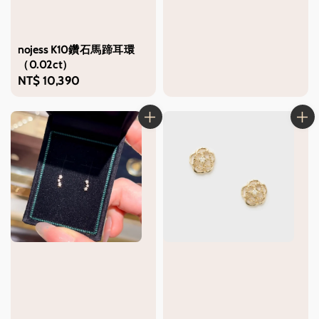
nojess K10鑽石馬蹄耳環
（0.02ct）
Regular
NT$ 10,390
price