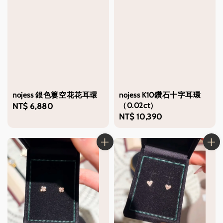
nojess 銀色簍空花花耳環
nojess K10鑽石十字耳環
（0.02ct）
Regular
NT$ 6,880
Regular
NT$ 10,390
price
price