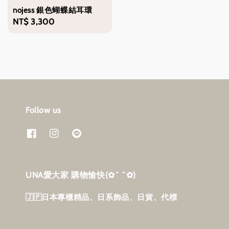
nojess 銀色蝴蝶結耳環
Regular
NT$ 3,300
price
Follow us
UNA愛大家 購物愉快‎(✿˘ ˘✿)
🇯🇵日本專櫃精品、日系飾品、日貨、代標