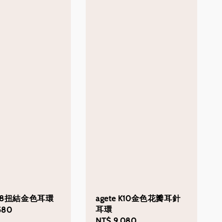
 K18扭結金色耳環
agete K10金色花瓣耳針
耳環
580
Regular
NT$ 9,080