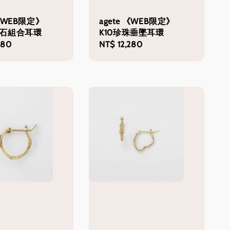
 《WEB限定》
agete 《WEB限定》
金石組合耳環
K10珍珠垂墜耳環
280
Regular
NT$ 12,280
price