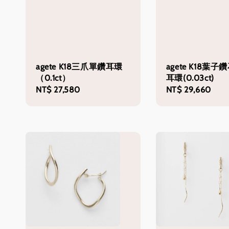
agete K18三爪單鑽耳環
agete K18葉
（0.1ct）
耳環(0.03ct)
Regular
NT$ 27,580
Regular
NT$ 29,660
price
price