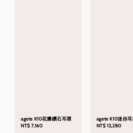
agete K10花瓣鑽石耳環
agete K10迷
Regular
NT$ 7,160
Regular
NT$ 12,280
price
price