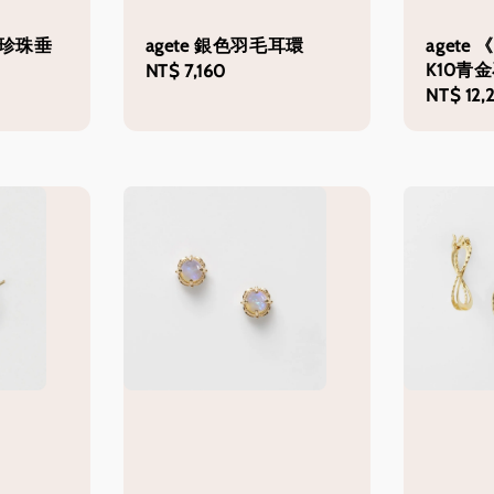
oya珍珠垂
agete 銀色羽毛耳環
agete
K10青
Regular
NT$ 7,160
Regular
NT$ 12,
price
price