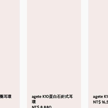
你耳圈耳環
agete K10蛋白石針式耳
agete
環
Regular
NT$ 16,
Regular
NT$ 8,880
price