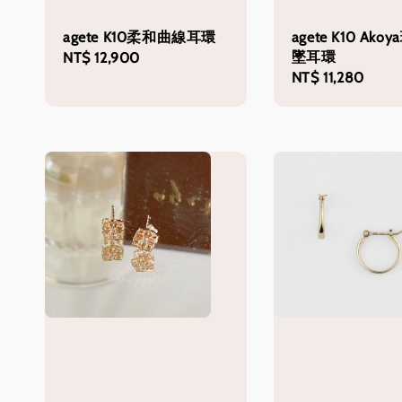
agete K10柔和曲線耳環
agete K10 Ak
墜耳環
Regular
NT$ 12,900
Regular
NT$ 11,280
price
price