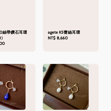
 K10絲帶鑽石耳環
agete K5蕾絲耳環
t）
Regular
NT$ 8,660
300
price