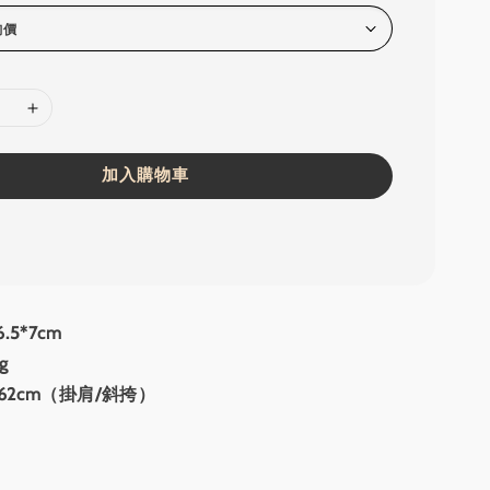
加入購物車
.5*7cm
g
62cm（掛肩/斜挎）