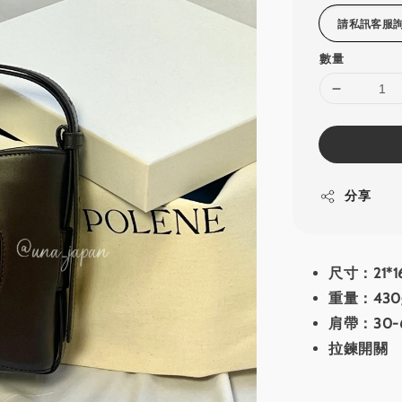
數量
分享
尺寸：21*16
重量：430
肩帶：30-
拉鍊開關