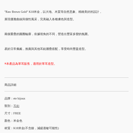
"Raw Brown Gold" K18米金，以大地、木質等自然意象、精緻美好的設計，
展現優雅曲線與個性風采，完美融入各種膚色與造型。
兩個重疊的圓圈輪廓，依據視角的不同，營造出豐富多變的氛圍。
易於日常佩戴，推薦與其他耳釦層疊搭配，享受時尚豐盈造型。
※本產品為單耳販售，適用於單耳造型。
商品詳細
品牌：ete bijoux
類別：
耳釦
尺寸：FREE
顏色：米金色
材質：K18米金(不含鎳，減緩過敏可能性)