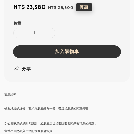
Sale
NT$ 23,580
Regular
優惠
NT$ 28,800
price
price
數量
加入購物車
分享
商品說明
優雅細緻的線條，有如與肌膚融為一體，營造出細膩的閃耀光芒。
以心靈安意的波動為設計，於肌膚展現出若隱若現閃爍著精緻的光點，
營造出自然融入日常的優雅肌膚珠寶。