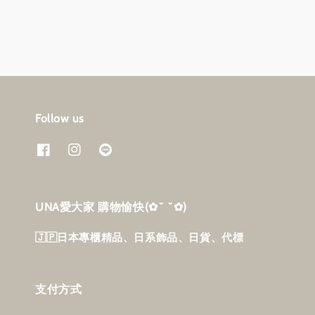
Follow us
UNA愛大家 購物愉快‎(✿˘ ˘✿)
🇯🇵日本專櫃精品、日系飾品、日貨、代標
支付方式