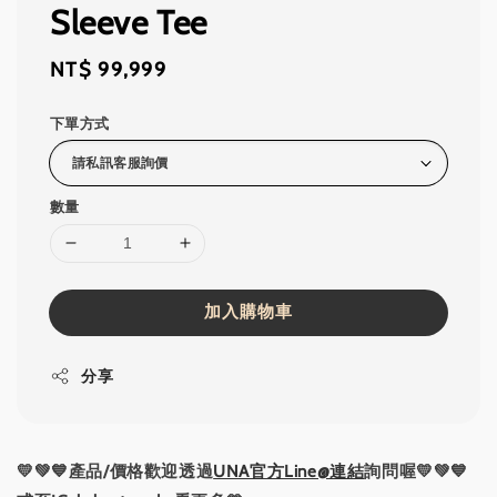
Sleeve Tee
Regular
NT$ 99,999
price
下單方式
數量
加入購物車
分享
💛💚💙產品/價格歡迎透過
UNA官方Line@連結
詢問喔💛💚💙