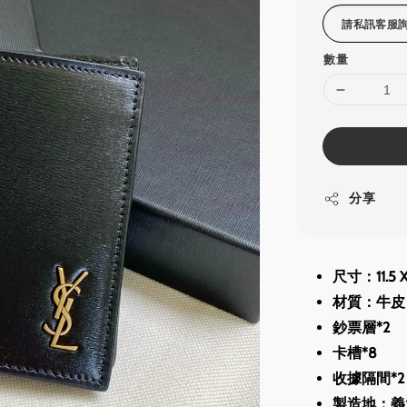
數量
分享
尺寸：11.5 X 
材質：牛皮
鈔票層*2
卡槽*8
收據隔間*2
製造地：義