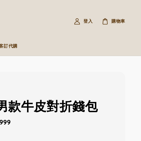
登入
購物車
R 客訂代購
L 男款牛皮對折錢包
,999