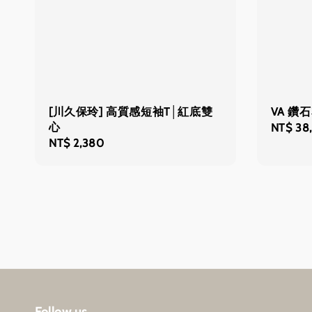
[川久保玲] 高質感短袖T│紅底雙
VA 鑽
心
Regular
NT$ 38
Regular
NT$ 2,380
price
price