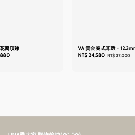
石花瓣項鍊
VA 黃金圈式耳環・12.3m
,880
Sale
NT$ 24,580
Regular
NT$ 37,000
price
price