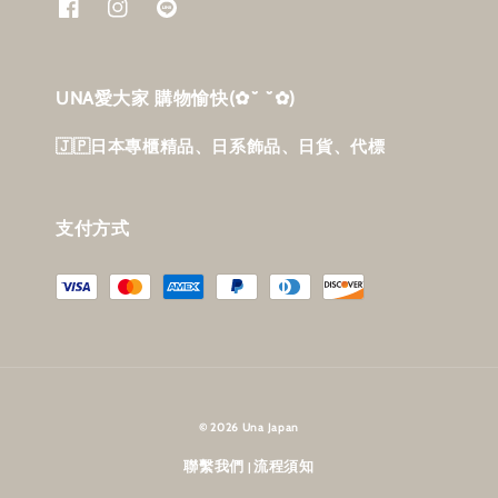
UNA愛大家 購物愉快‎(✿˘ ˘✿)
🇯🇵日本專櫃精品、日系飾品、日貨、代標
支付方式
© 2026 Una Japan
聯繫我們
流程須知
|