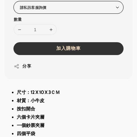
數量
加入購物車
分享
尺寸：12 X 10 X 3ＣＭ
材質：小牛皮
按扣開合
六個卡片夾層
一個鈔票夾層
四個平袋