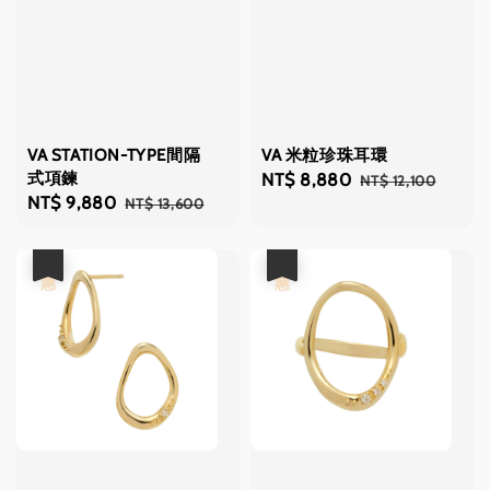
VA STATION-TYPE間隔
VA 米粒珍珠耳環
式項鍊
Sale
NT$ 8,880
Regular
NT$ 12,100
Sale
NT$ 9,880
Regular
NT$ 13,600
price
price
price
price
優惠
優惠