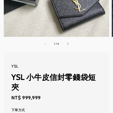
1
/
4
YSL
YSL 小牛皮信封零錢袋短
夾
Regular
NT$ 999,999
price
下單方式