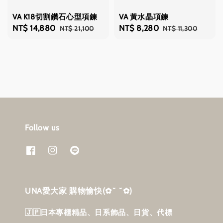
VA K18切割鑽石心型項鍊
VA 黃水晶項鍊
Sale
NT$ 14,880
Regular
Sale
NT$ 8,280
Regular
NT$ 21,100
NT$ 11,300
price
price
price
price
Follow us
UNA愛大家 購物愉快‎(✿˘ ˘✿)
🇯🇵日本專櫃精品、日系飾品、日貨、代標