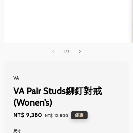
1
/
4
VA
VA Pair Studs鉚釘對戒
(Wonen’s)
Sale
NT$ 9,380
Regular
優惠
NT$ 12,800
price
price
尺寸