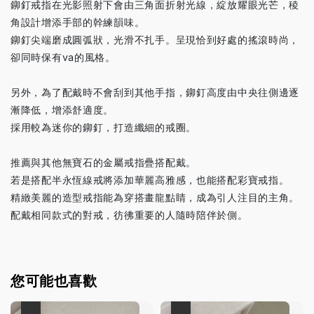
鉚釘戒指在光影照射下會由三角面折射光線，綻放耀眼光芒，稜
角設計增添手部的幹練韻味。
鉚釘尖端磨成圓弧狀，光滑不扎手。呈現恰到好處的搖滾時尚，
卻同時保有va的風格。
另外，為了配戴時不會刮到其他手指，鉚釘高度由中央往側邊逐
漸降低，增添舒適度。
採用較為迷你的鉚釘，打造纖細的戒圈。
推薦與其他無寶石的金屬戒指疊搭配戴。
若是搭配半永恆線戒將添加華麗高雅感，也能搭配彩寶戒指。
精緻美麗的造型戒指能為穿搭畫龍點睛，成為引人注目的主角。
配戴相同款式的對戒，彷彿重要的人隨時陪伴於側。
您可能也喜歡
優惠
優惠