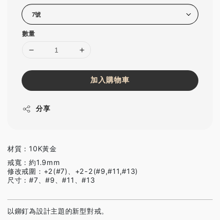
數量
加入購物車
分享
材質：10K黃金
戒寬：約1.9mm
修改戒圍：+2(#7)、+2-2(#9,#11,#13)
尺寸：#7、#9、#11、#13
以鉚釘為設計主題的新型對戒。