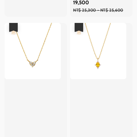
price
19,500
Regular
NT$ 25,300
-
NT$ 25,600
price
優惠
優惠