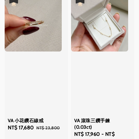
VA 小花鑽石線戒
VA 滾珠三鑽手鍊
(0.03ct)
Sale
NT$ 17,680
Regular
NT$ 23,800
Sale
NT$ 17,960
-
NT$
price
price