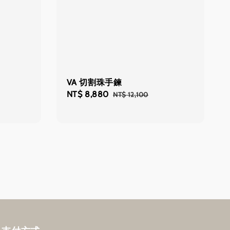
VA 切割珠手鍊
Regular
Sale
NT$ 8,880
Regular
NT$ 12,100
price
price
price