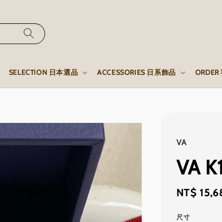
SELECTION 日本選品
ACCESSORIES 日系飾品
ORDE
VA
VA 
Regular
NT$ 15,6
price
尺寸