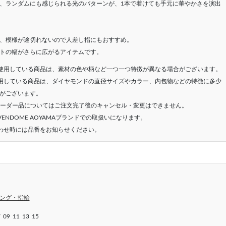
、ランダムにも感じられる光のパターンが、1本で着けても手元に華やかさを演出
、模様が途切れないので人差し指にもおすすめ。
トの幅がさらに広がるアイテムです。
使用している商品は、素材の色や柄など一つ一つ特徴が異なる場合がございます。
用している商品は、ダイヤモンドの直径サイズやカラー、内包物などの特徴に多少
がございます。
オーダー品についてはご注文完了後のキャンセル・変更はできません。
ENDOME AOYAMAブランドでの取扱いになります。
わせ時には品番をお知らせください。
ング・指輪
7
09
11
13
15