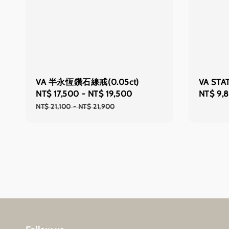
VA 半永恆鑽石線戒(0.05ct)
VA ST
Sale
NT$ 17,500
-
NT$ 19,500
Regular
Sale
NT$ 9,
price
price
price
NT$ 21,100
-
NT$ 21,900