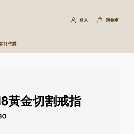
登入
購物車
R 客訂代購
K18黃金切割戒指
80