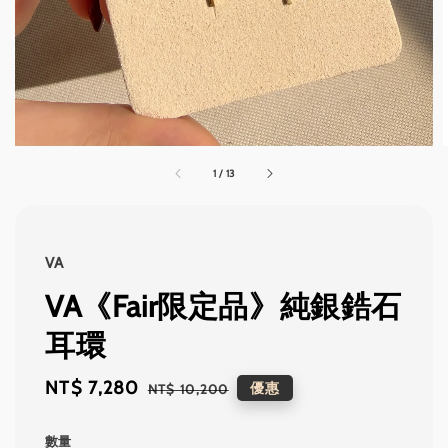
1
/
13
VA
VA《Fair限定品》純銀鋯石
耳環
Sale
NT$ 7,280
Regular
優惠
NT$ 10,200
price
price
數量