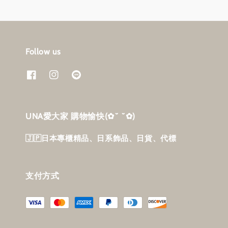
Follow us
UNA愛大家 購物愉快‎(✿˘ ˘✿)
🇯🇵日本專櫃精品、日系飾品、日貨、代標
支付方式