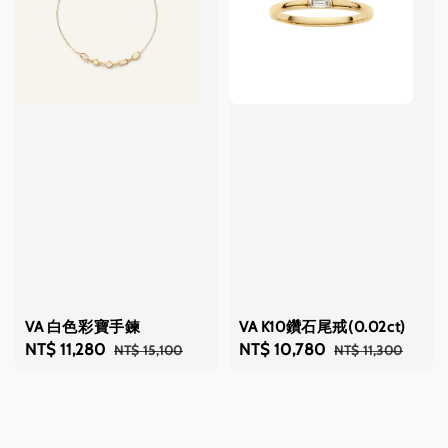
VA 白色彩寶手鍊
VA K10鑽石尾戒(0.02ct)
Sale
NT$ 11,280
Regular
Sale
NT$ 10,780
Regular
NT$ 15,100
NT$ 11,300
price
price
price
price