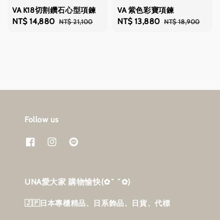
VA K18切割鑽石心型項鍊
VA 紫色彩寶項鍊
Sale
NT$ 14,880
Regular
Sale
NT$ 13,880
Regular
NT$ 21,100
NT$ 18,900
price
price
price
price
Follow us
UNA愛大家 購物愉快‎(✿˘ ˘✿)
🇯🇵日本專櫃精品、日系飾品、日貨、代標