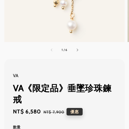
1
/
6
VA
VA《限定品》垂墜珍珠鍊
戒
Sale
NT$ 6,580
Regular
優惠
NT$ 7,900
price
price
數量