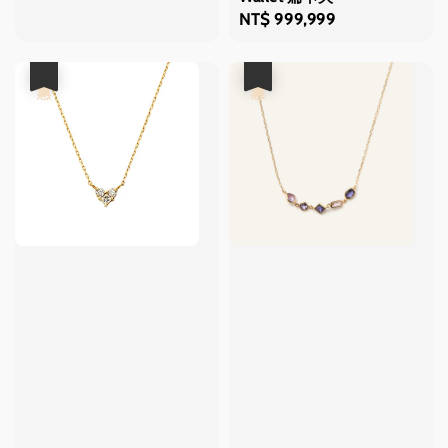
price
Regular
NT$ 999,999
price
優惠
優惠