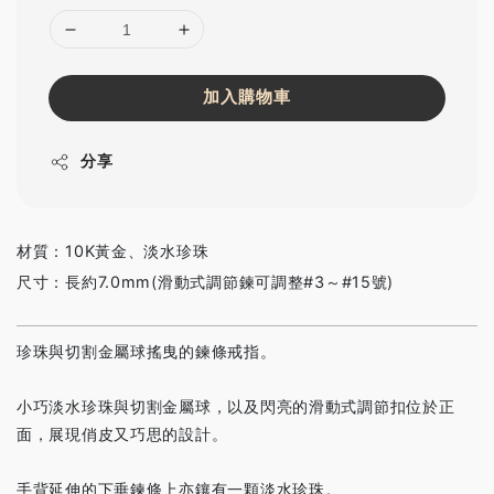
加入購物車
分享
材質：10K黃金、淡水珍珠
尺寸：長約7.0mm(滑動式調節鍊可調整#3～#15號)
珍珠與切割金屬球搖曳的鍊條戒指。
小巧淡水珍珠與切割金屬球，以及閃亮的滑動式調節扣位於正
面，展現俏皮又巧思的設計。
手背延伸的下垂鍊條上亦鑲有一顆淡水珍珠。